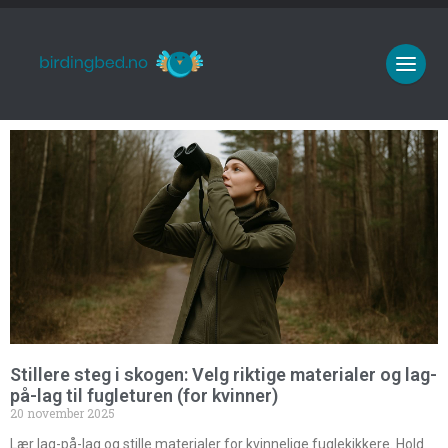
Stillere steg i skogen: Velg riktige materialer og lag-
på-lag til fugleturen (for kvinner)
20 november 2025
Lær lag-på-lag og stille materialer for kvinnelige fuglekikkere. Hold