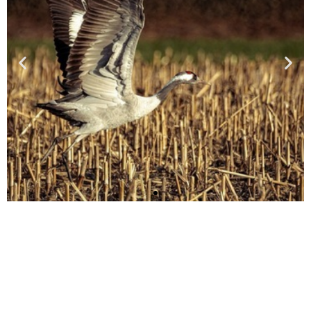
Fuglekikking
på reisen
Det finnes fugler over
hele verden.