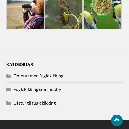
KATEGORIAR
Ferietur med fuglekikking
Fuglekikking som hobby
Utstyr til fuglekikking