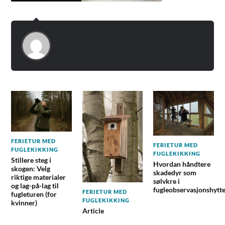
FERIETUR MED
FERIETUR MED
FUGLEKIKKING
FUGLEKIKKING
Stillere steg i
Hvordan håndtere
skogen: Velg
skadedyr som
riktige materialer
sølvkre i
og lag-på-lag til
fugleobservasjonshytt
FERIETUR MED
fugleturen (for
FUGLEKIKKING
kvinner)
Article