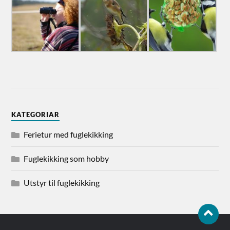
KATEGORIAR
Ferietur med fuglekikking
Fuglekikking som hobby
Utstyr til fuglekikking