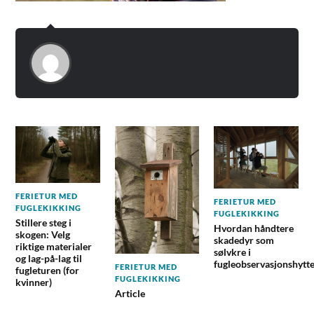
FERIETUR MED
FERIETUR MED
FUGLEKIKKING
FUGLEKIKKING
Stillere steg i
Hvordan håndtere
skogen: Velg
skadedyr som
riktige materialer
sølvkre i
og lag-på-lag til
fugleobservasjonshytt
FERIETUR MED
fugleturen (for
FUGLEKIKKING
kvinner)
Article