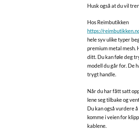
Husk også at du vil tre
Hos Reimbutikken
https://reimbutikken.
hele syv ulike typer be
premium metal mesh. H
ditt. Du kan føle deg tr
modell du går for. De h
trygt handle.
Når du har fått satt o
lene seg tilbake og ven
Du kan også vurdere å 
komme i veien for klipp
kablene.