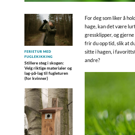
For deg som liker å hol
hage, kan det være lurt
gressklipper, og gjern
frir du opp tid, slik at
sitte i hagen, i favorit
FERIETUR MED
FUGLEKIKKING
andre?
Stillere steg i skogen:
Velg riktige materialer og
lag-på-lag til fugleturen
(for kvinner)