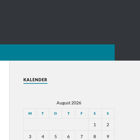
KALENDER
August 2026
M
T
O
T
F
S
S
1
2
3
4
5
6
7
8
9