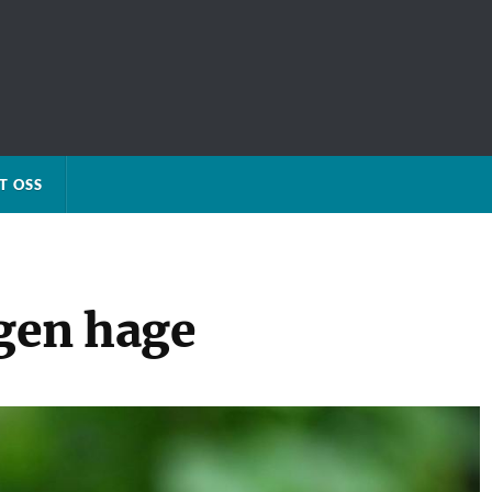
T OSS
egen hage