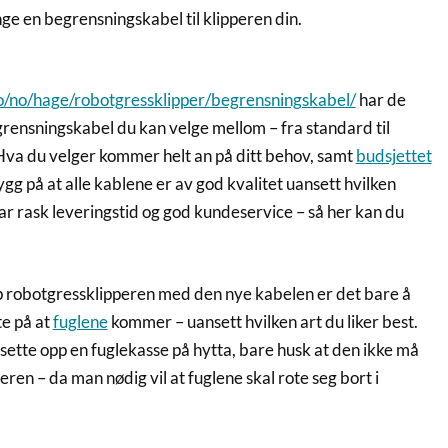
nge en begrensningskabel til klipperen din.
no/no/hage/robotgressklipper/begrensningskabel/
har de
grensningskabel du kan velge mellom – fra standard til
va du velger kommer helt an på ditt behov, samt
budsjettet
ygg på at alle kablene er av god kvalitet uansett hvilken
ar rask leveringstid og god kundeservice – så her kan du
pp robotgressklipperen med den nye kabelen er det bare å
te på at
fuglene
kommer – uansett hvilken art du liker best.
sette opp en fuglekasse på hytta, bare husk at den ikke må
eren – da man nødig vil at fuglene skal rote seg bort i