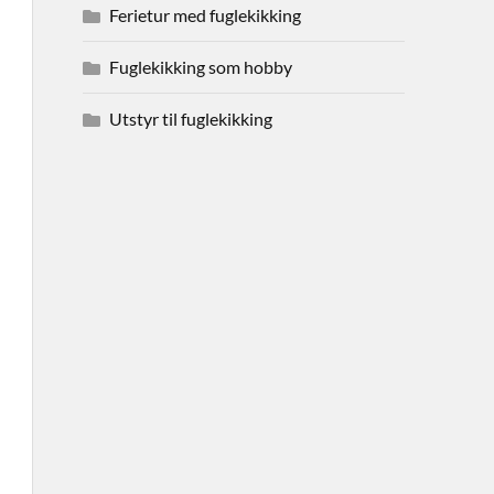
Ferietur med fuglekikking
Fuglekikking som hobby
Utstyr til fuglekikking