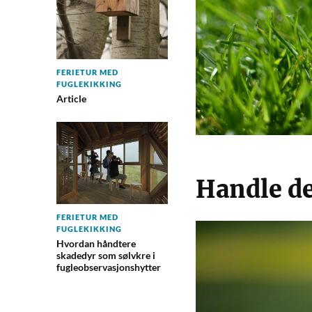
FERIETUR MED
FUGLEKIKKING
Article
Handle de
FERIETUR MED
FUGLEKIKKING
Hvordan håndtere
skadedyr som sølvkre i
fugleobservasjonshytter