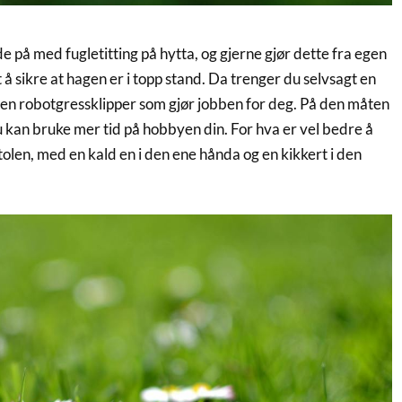
de på med fugletitting på hytta, og gjerne gjør dette fra egen
 å sikre at hagen er i topp stand. Da trenger du selvsagt en
e en robotgressklipper som gjør jobben for deg. På den måten
 du kan bruke mer tid på hobbyen din. For hva er vel bedre å
tstolen, med en kald en i den ene hånda og en kikkert i den